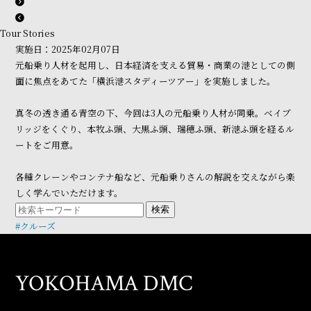
Tour Stories
実施日：2025年02月07日
元船乗り人材を起用し、日本経済を支える貿易・商業の港としての側
面に焦点をあてた「横浜港スタディーツアー」を実施しました。
真冬の透き通る青空の下、今回は3人の元船乗り人材が同乗。ベイブ
リッジをくぐり、本牧ふ頭、大黒ふ頭、瑞穂ふ頭、新港ふ頭を経るル
ートをご用意。
各種クレーンやコンテナ船など、元船乗りさんの解説を交えながら楽
しく学んでいただけます。
検索
#クルーズ
YOKOHAMA DMC