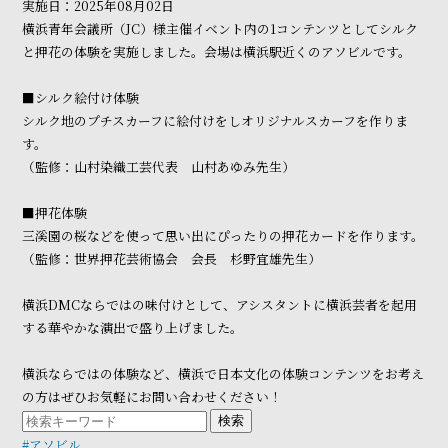
実施日：2025年08月02日
横浜青年会議所（JC）様主催イベント内の1コンテンツとしてシルク
と押花の体験を実施しました。会場は横浜駅近くのアソビルです。
■シルク絵付け体験
シルク地のプチスカーフに絵付けをしオリジナルスカーフを作りま
す。
（監修：山村染織工芸代表 山村あゆみ先生）
■押花体験
三溪園の桜などを使って思い出にぴったりの押花カードを作ります。
（監修：世界押花芸術協会 会長 杉野宜雄先生）
横浜DMCならではの味付けとして、アシスタントに横浜芸者を起用
する華やかな演出で盛り上げました。
横浜ならではの体験など、横浜で日本文化の体験コンテンツをお考え
の方はぜひお気軽にお問い合わせください！
検索
#アソビル