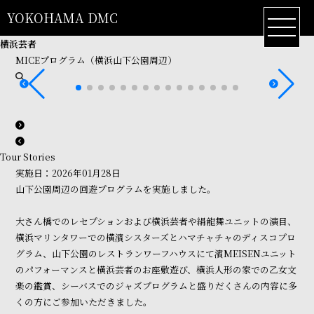
YOKOHAMA DMC
横浜芸者
MICEプログラム（横浜山下公園周辺）
Tour Stories
実施日：2026年01月28日
山下公園周辺の回遊プログラムを実施しました。
大さん橋でのレセプションおよび横浜芸者や絹龍舞ユニットの演目、
横浜マリンタワーでの横濱シスターズとハマチャチャのディスコプロ
グラム、山下公園のレストランワーフハウスにて濱MEISENユニット
のパフォーマンスと横浜芸者のお座敷遊び、横浜人形の家での乙女文
楽の鑑賞、シーバスでのジャズプログラムと盛りだくさんの内容に多
くの方にご参加いただきました。