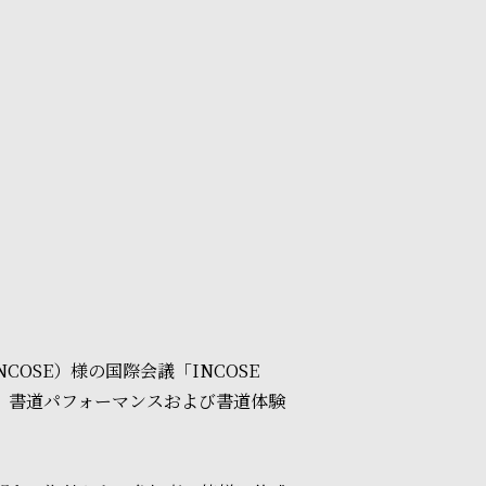
ng（INCOSE）様の国際会議「INCOSE
、獅子舞、書道パフォーマンスおよび書道体験