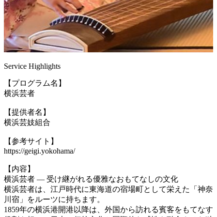
Service Highlights
【プログラム名】
横浜芸者
【提供者名】
横浜芸妓組合
【参考サイト】
https://geigi.yokohama/
【内容】
横浜芸者 ― 受け継がれる優雅なおもてなしの文化
横浜芸者は、江戸時代に東海道の宿場町として栄えた「神奈
川宿」をルーツに持ちます。
1859年の横浜港開港以降は、外国から訪れる賓客をもてなす