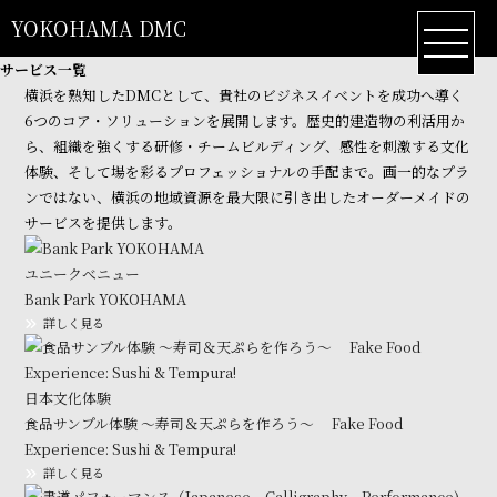
YOKOHAMA DMC
サービス一覧
横浜を熟知したDMCとして、貴社のビジネスイベントを成功へ導く
6つのコア・ソリューションを展開します。歴史的建造物の利活用か
ら、組織を強くする研修・チームビルディング、感性を刺激する文化
体験、そして場を彩るプロフェッショナルの手配まで。画一的なプラ
ンではない、横浜の地域資源を最大限に引き出したオーダーメイドの
サービスを提供します。
ユニークべニュー
Bank Park YOKOHAMA
詳しく見る
日本文化体験
食品サンプル体験 ～寿司＆天ぷらを作ろう～ Fake Food
Experience: Sushi & Tempura!
詳しく見る