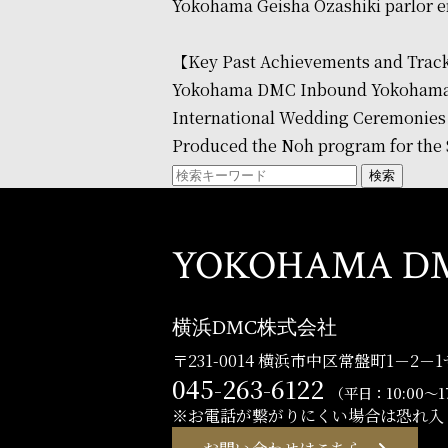
Yokohama Geisha Ozashiki parlor e
【Key Past Achievements and Trac
Yokohama DMC Inbound Yokohama 
International Wedding Ceremonies f
Produced the Noh program for the 
検索
YOKOHAMA D
横浜DMC株式会社
〒231-0014 横浜市中区常盤町1－2
045-263-6122
（平日：10:00～1
※お電話が繋がりにくい場合は恐れ入