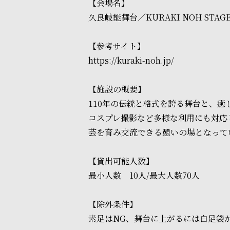
【会場名】
久良岐能舞台／KURAKI NOH STAG
【参考サイト】
https://kuraki-noh.jp/
【施設の概要】
110年の伝統と格式を誇る舞台と、
コスプレ撮影など多様な利用にも対応
芸を育み交流できる憩いの場となって
【貸出可能人数】
最小人数 10人/最大人数70人
【除外条件】
素足はNG、舞台に上がるには白足袋