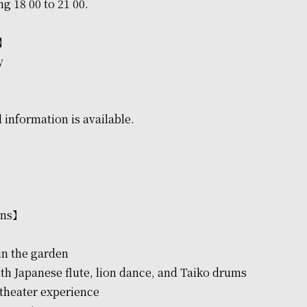
g 18 00 to 21 00.
s】
y
 information is available.
ons】
in the garden
 Japanese flute, lion dance, and Taiko drums
theater experience