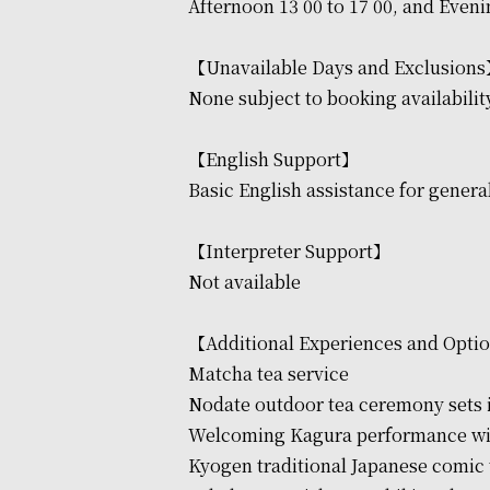
Afternoon 13 00 to 17 00, and Evenin
【Unavailable Days and Exclusion
None subject to booking availabilit
【English Support】
Basic English assistance for general
【Interpreter Support】
Not available
【Additional Experiences and Opti
Matcha tea service
Nodate outdoor tea ceremony sets 
Welcoming Kagura performance with
Kyogen traditional Japanese comic 