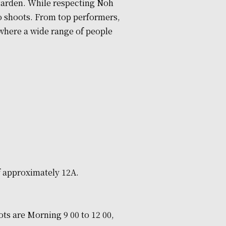
 garden. While respecting Noh
to shoots. From top performers,
n where a wide range of people
of approximately 12A.
lots are Morning 9 00 to 12 00,