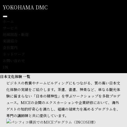
YOKOHAMA DMC
ホーム
サービス
地域回遊・販促
実績紹介
会社案内
ネットワーク
お問い合わせ
EN
日本文化体験 一覧
ビジネスの教養やチームビルディングにもつながる、質の高い日本文
化体験の実績をご紹介します。茶道、書道、神楽など、単なる観光体
験に留まらない「日本の精神性」を学ぶワークショップを多数プロデ
ュース。MICEの合間のエクスカーションや企業研修において、海外
ゲストの知的好奇心を満たし、組織の結束力を高めるプログラムを、
専門の講師陣と共に提供しています。